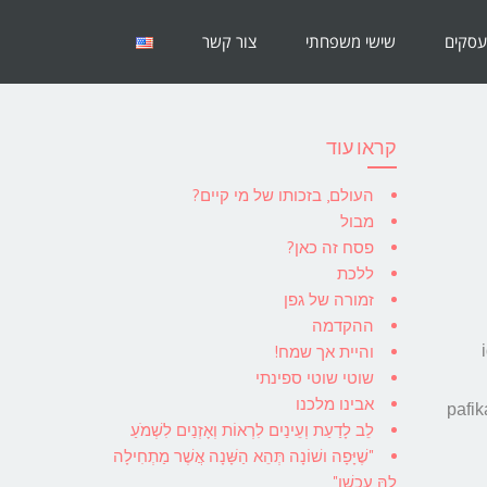
עסקים
שישי משפחתי
צור קשר
קראו עוד
העולם, בזכותו של מי קיים?
מבול
פסח זה כאן?
ללכת
זמורה של גפן
ההקדמה
והיית אך שמח!
שוטי שוטי ספינתי
אבינו מלכנו
pafik
לֵב לָדַעַת וְעֵינַיִם לִרְאוֹת וְאָזְנַיִם לִשְׁמֹעַ
"שֶׁיָּפָה ושׁוֹנָה תְּהֵא הַשָּׁנָה אֲשֶׁר מַתְחִילָה
לָהּ עַכְשָׁו"