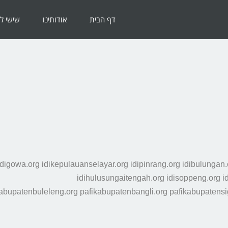
דף הבית
אודותינו
שישי ל
idigowa.org idikepulauanselayar.org idipinrang.org idibulungan.or
idihulusungaitengah.org idisoppeng.org id
abupatenbuleleng.org pafikabupatenbangli.org pafikabupatensigi