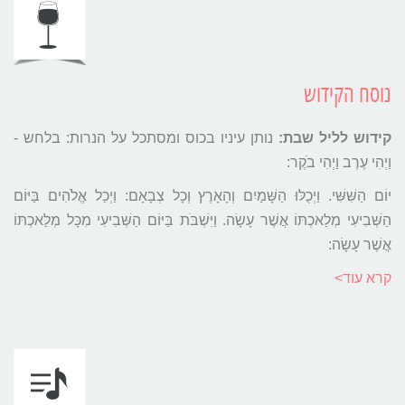
נוסח הקידוש
קידוש לליל שבת:
נותן עיניו בכוס ומסתכל על הנרות: בלחש -
וַיְהִי עֶרֶב וַיְהִי בֹקֶר:
יוֹם הַשִּׁשִּׁי. וַיְכֻלּוּ הַשָּׁמַיִם וְהָאָרֶץ וְכָל צְבָאָם: וַיְכַל אֱלֹהִים בַּיּוֹם
הַשְּׁבִיעִי מְלַאכְתּוֹ אֲשֶׁר עָשָׂה. וַיִּשְׁבֹּת בַּיּוֹם הַשְּׁבִיעִי מִכָּל מְלַאכְתּוֹ
אֲשֶׁר עָשָׂה:
קרא עוד>