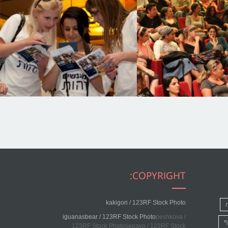
COPYRIGHT:
kakigori / 123RF Stock Photo
iguanasbear / 123RF Stock Photo
peshkova /
ף
123RF Stock Photosepavo / 123RF Stock