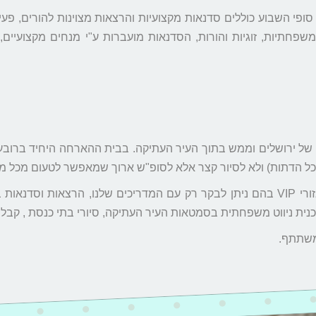
סופי השבוע כוללים סדנאות מקצועיות והרצאות מצוינות להורים, פעיל
שפחתיות, זוגיות והורות, הסדנאות מועברות ע"י מנחים מקצועיים
בה של ירושלים וממש בתוך העיר העתיקה. בבית ההארחה היחיד ברו
ומכל הדתות) ולא לסיור קצר אלא לסופ"ש ארוך שמאפשר לטעום מכל מ
הסופ"ש משלב סיורי עומק באתרי החובה באזור ובאזורי VIP בהם ניתן לבקר רק עם המדריכ
נית ניווט משפחתית בסמטאות העיר העתיקה, סיורי בתי כנסת , קבלת
משתתף.