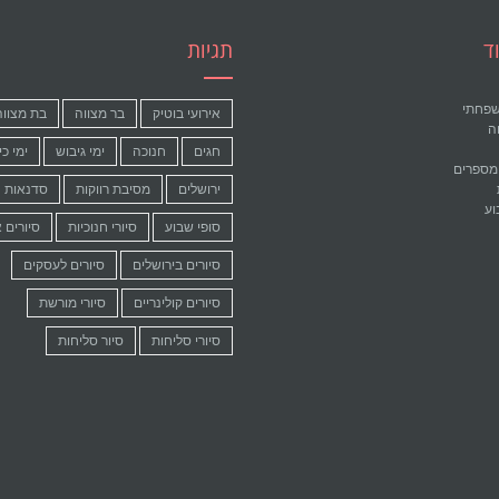
ד
תגיות
שפחתי
אירועי בוטיק
בר מצווה
בת מצווה
וה
חגים
חנוכה
ימי גיבוש
ימי כי
מספרים
ירושלים
מסיבת רווקות
סדנאות
וע
סופי שבוע
סיורי חנוכיות
סיורים 
סיורים בירושלים
סיורים לעסקים
סיורים קולינריים
סיורי מורשת
סיורי סליחות
סיור סליחות