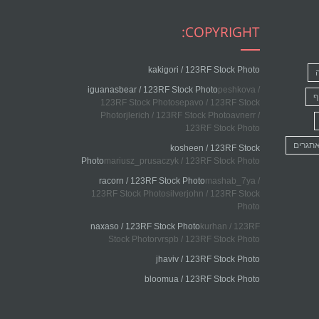
COPYRIGHT:
kakigori / 123RF Stock Photo
iguanasbear / 123RF Stock Photo
peshkova /
ף
123RF Stock Photosepavo / 123RF Stock
Photorjlerich / 123RF Stock Photoavnerr /
123RF Stock Photo
אתגרים
kosheen / 123RF Stock
Photo
mariusz_prusaczyk / 123RF Stock Photo
racorn / 123RF Stock Photo
mashab_7ya /
123RF Stock Photosilverjohn / 123RF Stock
Photo
naxaso / 123RF Stock Photo
kurhan / 123RF
Stock Photorvrspb / 123RF Stock Photo
jhaviv / 123RF Stock Photo
bloomua / 123RF Stock Photo