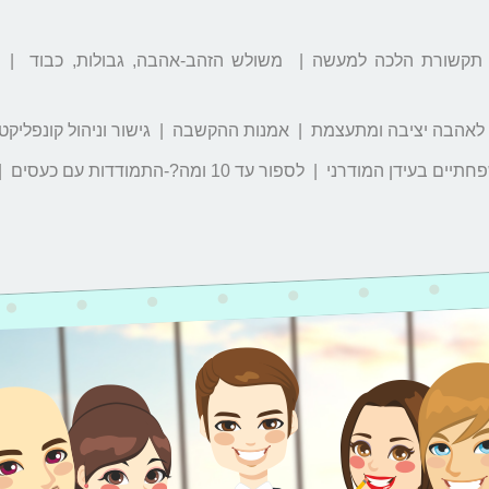
 תקשורת הלכה למעשה | משולש הזהב-אהבה, גבולות, כבוד | אמ
לאהבה יציבה ומתעצמת | אמנות ההקשבה | גישור וניהול קונפליקט
| לספור עד 10 ומה?-התמודדות עם כעסים | עצמאות מול גבולות