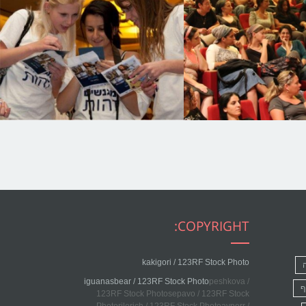
COPYRIGHT:
kakigori / 123RF Stock Photo
iguanasbear / 123RF Stock Photo
peshkova /
ף
123RF Stock Photosepavo / 123RF Stock
Photorjlerich / 123RF Stock Photoavnerr /